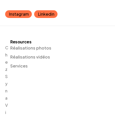
Instagram
Linkedin
Resources
C
Réalisations photos
h
Réalisations vidéos
e
Services
z
S
y
n
a
V
i